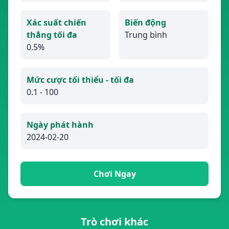
Xác suất chiến
Biến động
thắng tối đa
Trung bình
0.5%
Mức cược tối thiểu - tối đa
0.1 - 100
Ngày phát hành
2024-02-20
Chơi Ngay
Trò chơi khác