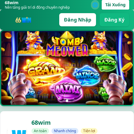
68wim
🌐
Tải Xuống
Nền tảng giải trí di động chuyên nghiệp
Đăng Nhập
Đăng Ký
68wim
An toàn
Nhanh chóng
Tiện lợi