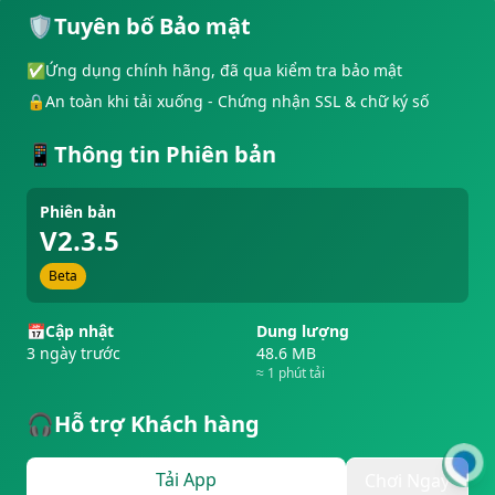
🛡️
Tuyên bố Bảo mật
✅
Ứng dụng chính hãng, đã qua kiểm tra bảo mật
🔒
An toàn khi tải xuống - Chứng nhận SSL & chữ ký số
📱
Thông tin Phiên bản
Phiên bản
V2.3.5
Beta
📅
Cập nhật
Dung lượng
3 ngày trước
48.6 MB
≈ 1 phút tải
🎧
Hỗ trợ Khách hàng
Tải App
Chơi Ngay