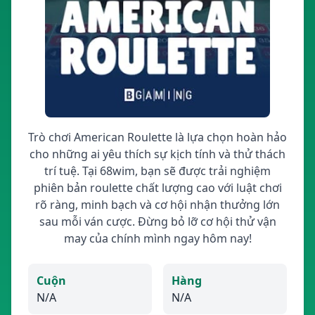
Trò chơi American Roulette là lựa chọn hoàn hảo
cho những ai yêu thích sự kịch tính và thử thách
trí tuệ. Tại 68wim, bạn sẽ được trải nghiệm
phiên bản roulette chất lượng cao với luật chơi
rõ ràng, minh bạch và cơ hội nhận thưởng lớn
sau mỗi ván cược. Đừng bỏ lỡ cơ hội thử vận
may của chính mình ngay hôm nay!
Cuộn
Hàng
N/A
N/A